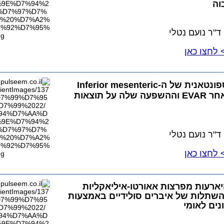
וה
"ר נועם נטלי
לחצו כאן
חסימה ספונטאנית של ה-Inferior mesenteric
artery לאחר EVAR וההשפעה שלה על תוצאות
"ר נועם נטלי
לחצו כאן
ארעות מפרצות אאורטו-איליאקליות
שתלות של איברים סולידיים באמצעות
נים לאומי