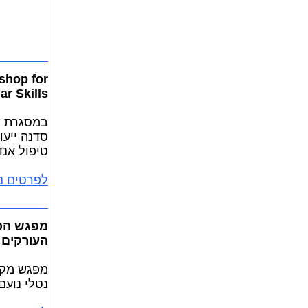
shop for
r Skills
במסגרת ה
סדנה ייעו
טיפול אנד
לפרטים נ
מפגש הכנ
העורקים
מפגש מקו
נטלי נועם