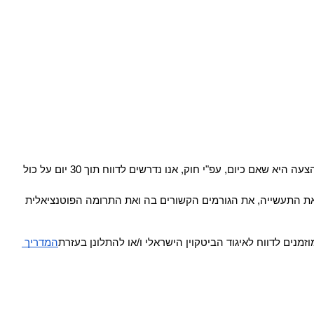
בדצמבר הניחה ח"כ שרן השכל על שולחן הכנסת, הצעת חוק לריווח מועדי דיווח. הצעת החוק נוסחה בשיתוף איגוד הביטקוין הישראלי. משמעות ההצעה היא שאם כיום, עפ"י חוק, אנו נדרשים לדווח תוך 30 יום על כול 
האיגוד גם פנה לשר האוצר, אביגדור ליברמן, ודרש לקיים פגישה שבה תודגש החשיבות הרבה בשיתוף האיגוד לגיבוש חקיקה. בפגישה, יציג האיגוד את התעשייה, את הגורמים הקשורים בה ואת התרומה הפוטנציאלית 
נים לדווח לאיגוד הביטקוין הישראלי ו/או להתלונן בעזרת
המדריך 