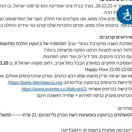
נגישות
התרשמות רבה. 
כמו כן, בימים אלה ממש, אנו מקליטים את החלק השני של הפודקאסט המוצל
בנוסף, ברגעים אלה ממש, פורום החברות שלנו קורם עור וגידים והחלנו ב
אירועים קרובים:
מסיבת השנה מתקרבת בצעדי ענק! 
המהפכה של ביטקוין הולכת ומתעצמת ואנחנו חוגגים 13 שנ
לרגל הגיעו למצוות הרמנו הפקה מרשימה ביותר! 
עם הרבה פינוקים, מס' דיג'יים ועוד המון הפתעות.
המסיבה תתקיים במועדון הבבל בתל אביב, רחוב מקווה ישראל 8, ב-
1.22
Happy Hour 21:00-22:00 
אז אם יש פה עדיין מישהו שלא רכש כרטיס, נעדכן שהכרטיסים אוזלים, אז 
לרכישת כרטיסים בביטקוין ובלייטנינג: 
https://party.bitembassy.org/
לרכישה בכרטיס אשראי: 
https://www.eventer.co.il/bitcoin13
הכרטיס מעניק כניסה לאירוע + שתייה ראשונה חינם 
מחירים:
למשלמים בביטקוין באמצעות רשת הברק (לייטנינג): 21 ש"ח--------
למשלמים בב
*הכניסה מותנית בהצגת תו ירוק/בדיקה 