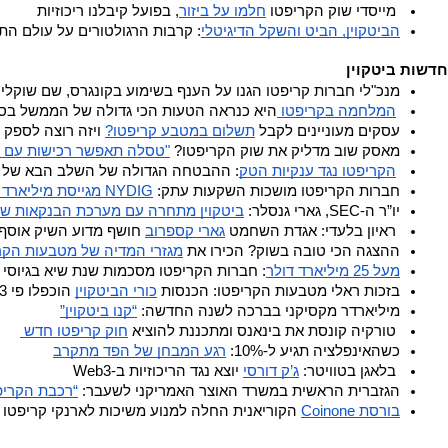
 מייסדי שוק הקריפטו 
חלמו על ביזור
, בפועל קיבלנו ריכוזיות 
הביטקוין, הביט והשקל הדיגיטלי
: קרבות הרגולטורים על עולם ה
חדשות ביטקוין
מנכ"לי חברות קריפטו הגנו על הענף בשימוע בקונגרס, שם שוקלים
המלחמה בקריפטו 
היא כנראה הטעות הכי גדולה של הממשל בסי
עסקים מעוניינים לקבל 
תשלום במטבע קריפטו?
 ויזה רוצה לספק ל
מאסק שוב מדליק את שוק הקריפטו? 
"טסלה תאפשר רכישות עם דוג
הקריפטו נגד ענקיות הטק
: ההבטחה הגדולה של השלב הבא של 
חברות הקריפטו מושכות השקעות עתק: 
NYDIG מגייסת מיליארד דולר 
יו”ר ה-SEC, גארי גנסלר: 
ביטקוין מתחרה עם מערכת הבנקאות של
 ראיון בלעדי: אגדת השחמט 
גארי קספרוב
 חושף מדוע השיק אוסף NFTs
ההצגה הכי טובה בשוק? הכירו את 
מגזרי המדיה של מטבעות הקר
מעל 25 מיליארד דולר
: חברות הקריפטו מסכמות שנת שיא בגיוסי הו
בזכות ראלי מטבעות הקריפטו: הכנסות 
כורי הביטקוין
 הוכפלו פי 3 השנה 
מיליארדר מקסיקני בברכה לשנה החדשה: 
“קנו ביטקוין”
 טורקיה קונסת את בינאנס ומתכננת להוציא 
חוק קריפטו חדש 
כשהאינפלציה תגיע ל-10%: 
רגע המבחן של הפד מתקרב
 בלאגן בטוויטר: 
ג’ק דורסי
 יוצא נגד הריכוזיות ב-Web3 
הגזברית הראשית במשרד האוצר האמריקני לשעבר: 
“רכבת הקריפ
בורסת Coinone
 הקוריאנית החלה למנוע משיכות לארנקי קריפטו 