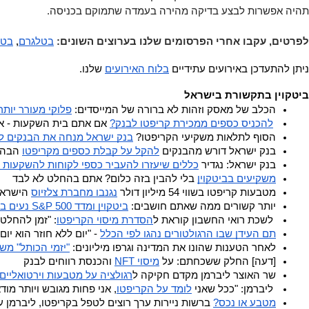
תהיה אפשרות לבצע בדיקה מהירה בעמדה שתמוקם בכניסה. 
לפרטים, עקבו אחרי הפרסומים שלנו בערוצים השונים: 
בטלגרם
, 
בטו
ניתן להתעדכן באירועים עתידיים 
בלוח האירועים
 שלנו.
ביטקוין בתקשורת בישראל
הכלב של מאסק וזהות לא ברורה של המייסדים: 
פלוקי מעורר יותר
להכניס כספים ממכירת קריפטו לבנק?
 אם אתם בית השקעות - אי
הסוף לתלאות משקיעי הקריפטו? 
בנק ישראל מנחה את הבנקים ל
בנק ישראל דורש מהבנקים 
להקל על קבלת כספים מקריפטו
 הבה
בנק ישראל: נגדיר 
כללים שיעזרו להעביר כספי לקוחות להשקעות ב
משקיעים בביטקוין
 בלי להבין בזה כלום? אתם בהחלט לא לבד 
מטבעות קריפטו בשווי 54 מיליון דולר 
נגנבו מחברת צלזיוס
 הישראל
יותר קשורים ממה שאתם חושבים: 
ביטקוין ומדד S&P 500 נעים בתיאום מפתיע
 לשכת רואי החשבון קוראת ל
הסדרת מיסוי הקריפטו
: "זמן להחלטו
תם העידן שבו הרגולטורים נהגו לפי הכלל
 - "יום ללא חוזר הוא יום
לאחר הטענות שהונו את המדינה וגרפו מיליונים: 
"יזמי הכותל" מש
[דעה] החלק ששכחתם: על 
מיסוי NFT
 והכנסת רווחים לבנק 
שר האוצר ליברמן מקדם חקיקה ל
רגולציה על מטבעות וירטואליים
 ליברמן: "ככל שאני 
לומד על הקריפטו
, אני פחות מגובש ויותר מודא
מטבע או נכס?
 ברשות ניירות ערך רוצים לטפל בקריפטו, ליברמן 